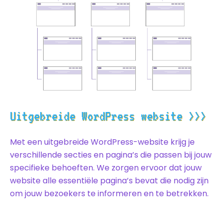
m
a
i
C
l
o
m
m
e
n
verstuur bericht
t
o
r
M
e
s
s
a
Uitgebreide WordPress website >>>
g
e
Met een uitgebreide WordPress-website krijg je
verschillende secties en pagina’s die passen bij jouw
specifieke behoeften. We zorgen ervoor dat jouw
website alle essentiële pagina’s bevat die nodig zijn
om jouw bezoekers te informeren en te betrekken.