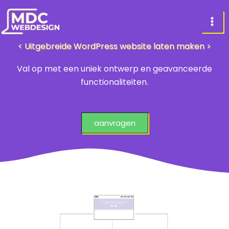
Skip
to
content
< Uitgebreide WordPress website laten maken >
Val op met een uniek ontwerp en geavanceerde
functionaliteiten.
aanvragen
N
a
a
m
E